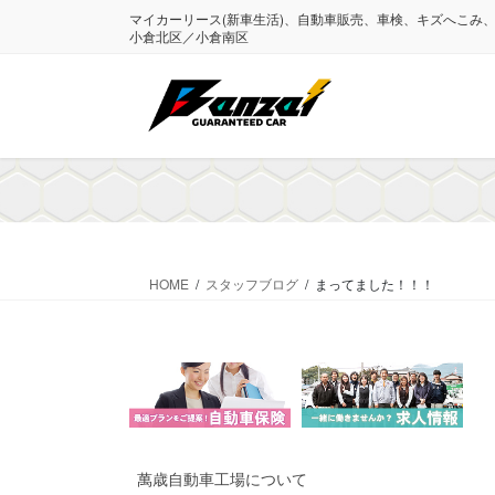
コ
ナ
マイカーリース(新車生活)、自動車販売、車検、キズへこみ
ン
ビ
小倉北区／小倉南区
テ
ゲ
ン
ー
ツ
シ
に
ョ
移
ン
動
に
移
動
HOME
スタッフブログ
まってました！！！
萬歳自動車工場について