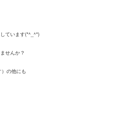
ます(*^_^*)
みませんか？
す）の他にも