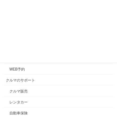
アクセス
マイカーリース(新車生活)
クルマのメンテナンス
メンテナンス
キズ・凹み修理
車検
WEB予約
クルマのサポート
クルマ販売
レンタカー
自動車保険