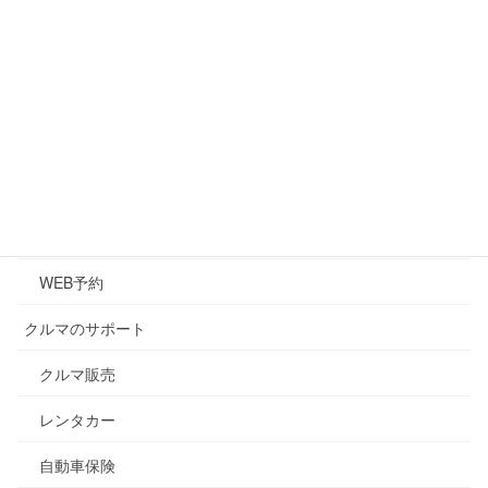
アクセス
マイカーリース(新車生活)
クルマのメンテナンス
メンテナンス
キズ・凹み修理
車検
WEB予約
クルマのサポート
クルマ販売
レンタカー
自動車保険