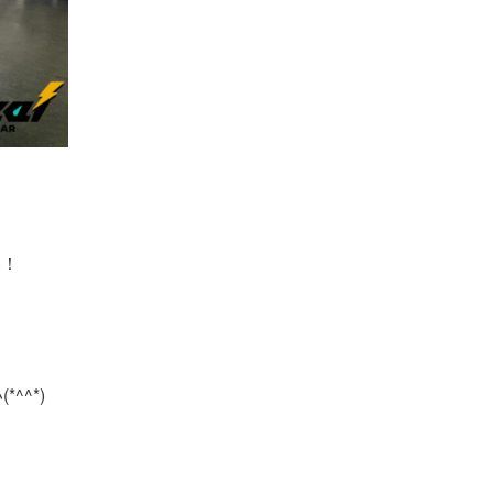
い！
^^*)