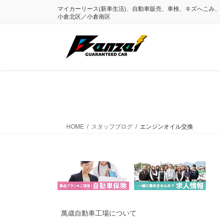
コ
ナ
マイカーリース(新車生活)、自動車販売、車検、キズへこみ
ン
ビ
小倉北区／小倉南区
テ
ゲ
ン
ー
ツ
シ
に
ョ
移
ン
動
に
移
動
HOME
スタッフブログ
エンジンオイル交換
萬歳自動車工場について