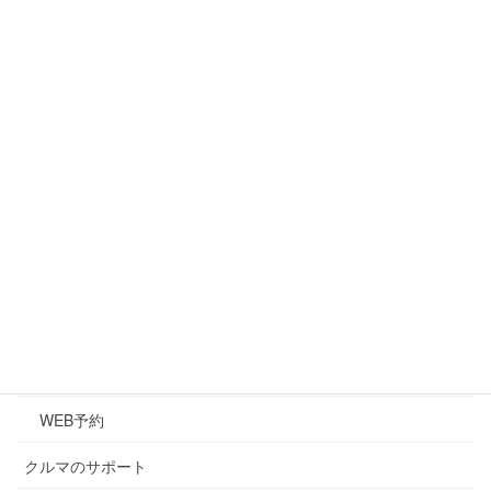
萬歳自動車工場について
代表挨拶
会社概要
アクセス
マイカーリース(新車生活)
クルマのメンテナンス
メンテナンス
キズ・凹み修理
車検
WEB予約
クルマのサポート