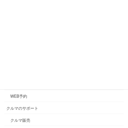
代表挨拶
会社概要
アクセス
マイカーリース(新車生活)
クルマのメンテナンス
メンテナンス
キズ・凹み修理
車検
WEB予約
クルマのサポート
クルマ販売