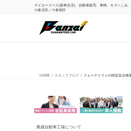
コ
ナ
マイカーリース(新車生活)、自動車販売、車検、キズへこみ
ン
ビ
小倉北区／小倉南区
テ
ゲ
ン
ー
ツ
シ
に
ョ
移
ン
動
に
移
動
HOME
スタッフブログ
フォークリフトの特定自主検
萬歳自動車工場について