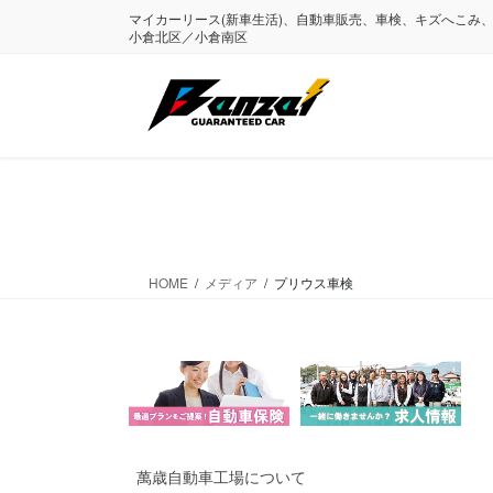
コ
ナ
マイカーリース(新車生活)、自動車販売、車検、キズへこみ
ン
ビ
小倉北区／小倉南区
テ
ゲ
ン
ー
ツ
シ
に
ョ
移
ン
動
に
移
動
HOME
メディア
プリウス車検
萬歳自動車工場について