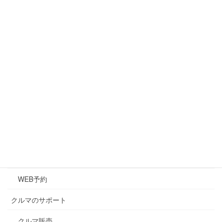
代表挨拶
会社概要
アクセス
マイカーリース(新車生活)
クルマのメンテナンス
メンテナンス
キズ・凹み修理
車検
WEB予約
クルマのサポート
クルマ販売