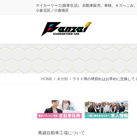
コ
ナ
マイカーリース(新車生活)、自動車販売、車検、キズへこみ
ン
ビ
小倉北区／小倉南区
テ
ゲ
ン
ー
ツ
シ
に
ョ
移
ン
動
に
移
動
HOME
未分類
ライト球の球切れはお早めに交換して
萬歳自動車工場について