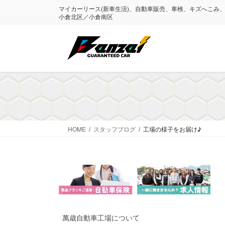
コ
ナ
マイカーリース(新車生活)、自動車販売、車検、キズへこみ
ン
ビ
小倉北区／小倉南区
テ
ゲ
ン
ー
ツ
シ
に
ョ
移
ン
動
に
移
動
HOME
スタッフブログ
工場の様子をお届け♪
萬歳自動車工場について