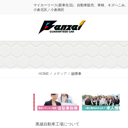
コ
ナ
マイカーリース(新車生活)、自動車販売、車検、キズへこみ
ン
ビ
小倉北区／小倉南区
テ
ゲ
ン
ー
ツ
シ
に
ョ
移
ン
動
に
移
動
HOME
メディア
故障車
萬歳自動車工場について