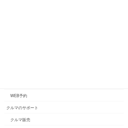
会社概要
アクセス
マイカーリース(新車生活)
クルマのメンテナンス
メンテナンス
キズ・凹み修理
車検
WEB予約
クルマのサポート
クルマ販売