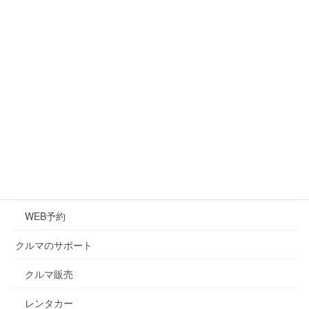
会社概要
アクセス
マイカーリース(新車生活)
クルマのメンテナンス
メンテナンス
キズ・凹み修理
車検
WEB予約
クルマのサポート
クルマ販売
レンタカー