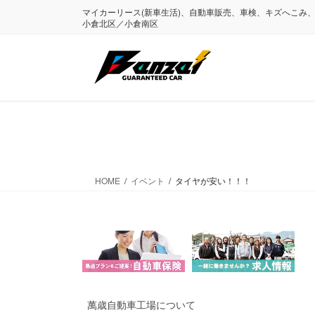
コ
ナ
マイカーリース(新車生活)、自動車販売、車検、キズへこみ
ン
ビ
小倉北区／小倉南区
テ
ゲ
ン
ー
ツ
シ
に
ョ
移
ン
動
に
移
動
HOME
イベント
タイヤが安い！！！
萬歳自動車工場について