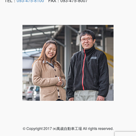
TEL：
093-475-8100
FAX：093-475-8007
© Copyright 2017 ㈱萬歳自動車工場 All rights reserved.