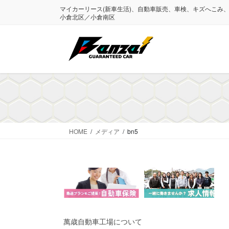
コ
ナ
マイカーリース(新車生活)、自動車販売、車検、キズへこみ
ン
ビ
小倉北区／小倉南区
テ
ゲ
ン
ー
ツ
シ
に
ョ
移
ン
動
に
移
動
HOME
メディア
bn5
萬歳自動車工場について