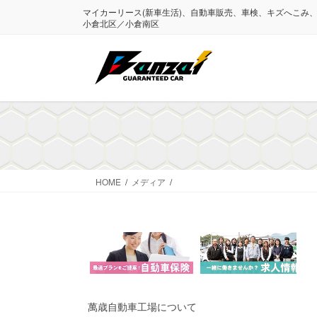
コ
ナ
マイカーリース(新車生活)、自動車販売、車検、キズへこみ
ン
ビ
小倉北区／小倉南区
テ
ゲ
ン
ー
ツ
シ
に
ョ
移
ン
動
に
移
動
HOME
メディア
萬歳自動車工場について