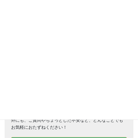
お困りごとはありませんか？
おクルマのメンテナンス、車検、マイカーリース、保険以
外にも、ご質問やちょっとした不安など、どんなことでも
お気軽におたずねください！