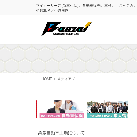
コ
ナ
マイカーリース(新車生活)、自動車販売、車検、キズへこみ
ン
ビ
小倉北区／小倉南区
テ
ゲ
ン
ー
ツ
シ
に
ョ
移
ン
動
に
移
動
HOME
メディア
萬歳自動車工場について